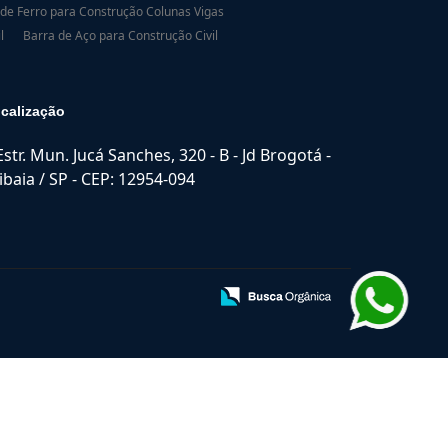
 de Ferro para Construção Colunas Vigas
l
Barra de Aço para Construção Civil
calização
Estr. Mun. Jucá Sanches, 320 - B - Jd Brogotá -
ibaia / SP - CEP: 12954-094