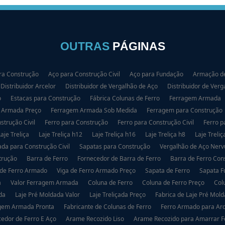
OUTRAS
PÁGINAS
ra Construção
Aço para Construção Civil
Aço para Fundação
Armação de
Distribuidor Arcelor
Distribuidor de Vergalhão de Aço
Distribuidor de Verg
o
Estacas para Construção
Fábrica Colunas de Ferro
Ferragem Armada
 Armada Preço
Ferragem Armada Sob Medida
Ferragem para Construção
strução Civil
Ferro para Construção
Ferro para Construção Civil
Ferro p
Laje Treliça
Laje Treliça h12
Laje Treliça h16
Laje Treliça h8
Laje Treliç
da para Construção Civil
Sapatas para Construção
Vergalhão de Aço Nerv
trução
Barra de Ferro
Fornecedor de Barra de Ferro
Barra de Ferro Con
 de Ferro Armado
Viga de Ferro Armado Preço
Sapata de Ferro
Sapata 
a
Valor Ferragem Armada
Coluna de Ferro
Coluna de Ferro Preço
Col
da
Laje Pré Moldada Valor
Laje Treliçada Preço
Fabrica de Laje Pré Mol
gem Armada Pronta
Fabricante de Colunas de Ferro
Ferro Armado para Arq
edor de Ferro E Aço
Arame Recozido Liso
Arame Recozido para Amarrar 