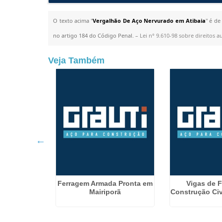
O texto acima "
Vergalhão De Aço Nervurado em Atibaia
" é de
no artigo 184 do Código Penal. –
Lei n° 9.610-98 sobre direitos a
Veja Também
Construção
Ferragem Armada Pronta em
Vigas de F
ema
Mairiporã
Construção Civ