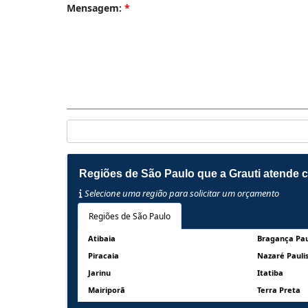
Mensagem:
*
Regiões de São Paulo que a Grauti atende 
Selecione uma região para solicitar um orçamento
Regiões de São Paulo
Atibaia
Bragança Pau
Piracaia
Nazaré Pauli
Jarinu
Itatiba
Mairiporã
Terra Preta