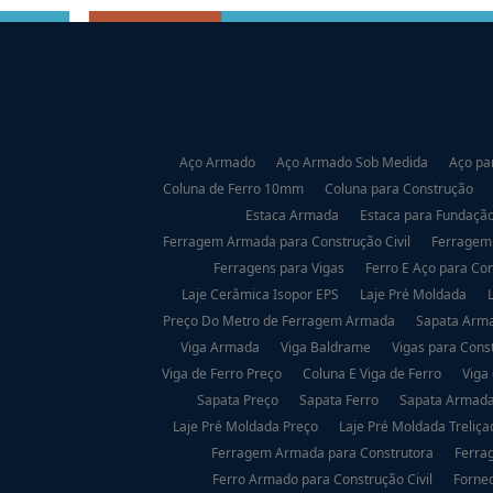
Aço Armado
Aço Armado Sob Medida
Aço pa
Coluna de Ferro 10mm
Coluna para Construção
Estaca Armada
Estaca para Fundaçã
Ferragem Armada para Construção Civil
Ferragem
Ferragens para Vigas
Ferro E Aço para Con
Laje Cerâmica Isopor EPS
Laje Pré Moldada
Preço Do Metro de Ferragem Armada
Sapata Arma
Viga Armada
Viga Baldrame
Vigas para Cons
Viga de Ferro Preço
Coluna E Viga de Ferro
Viga
Sapata Preço
Sapata Ferro
Sapata Armad
Laje Pré Moldada Preço
Laje Pré Moldada Treliça
Ferragem Armada para Construtora
Ferra
Ferro Armado para Construção Civil
Fornec