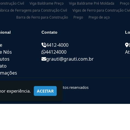
onstrução Civil
Viga Baldrame Preço
Viga Baldrame Pré Moldada
Preço
ábrica de Ferragens para Construção Civil
Vigas de Ferro para Construção Civi
Barra de Ferro para Construção
Prego
Prego de aço
cional
Contato
Lo
e
4412-4000
e Nós
44124000
At
utos
grauti@grauti.com.br
ato
rmações
© 2021 GRAUTI | Todos os direitos reservados
hor experiência.
ACEITAR