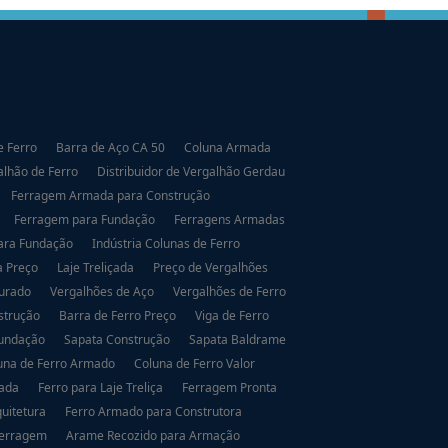
 Ferro
Barra de Aço CA 50
Coluna Armada
alhão de Ferro
Distribuidor de Vergalhão Gerdau
Ferragem Armada para Construção
Ferragem para Fundação
Ferragens Armadas
ara Fundação
Indústria Colunas de Ferro
a Preço
Laje Treliçada
Preço de Vergalhões
urado
Vergalhões de Aço
Vergalhões de Ferro
strução
Barra de Ferro Preço
Viga de Ferro
Fundação
Sapata Construção
Sapata Baldrame
una de Ferro Armado
Coluna de Ferro Valor
dada
Ferro para Laje Treliça
Ferragem Pronta
uitetura
Ferro Armado para Construtora
Ferragem
Arame Recozido para Armação