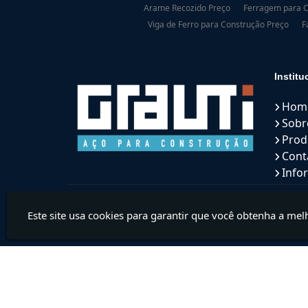
Arame Recozido Preço
Ferragem para C
Viga de Ferro para Construção Preço
F
Institu
Hom
Sobr
Prod
Cont
Info
Este site usa cookies para garantir que você obtenha a mel