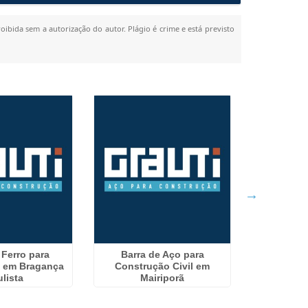
roibida sem a autorização do autor. Plágio é crime e está previsto
Ferro Para
 Ferro para
Barra de Aço para
em
 em Bragança
Construção Civil em
lista
Mairiporã