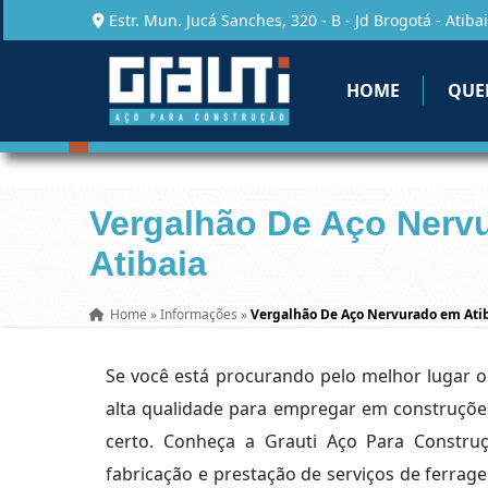
Estr. Mun. Jucá Sanches, 320 - B - Jd Brogotá - Atibai
HOME
QUE
Vergalhão De Aço Nerv
Atibaia
Home
»
Informações
»
Vergalhão De Aço Nervurado em Ati
Se você está procurando pelo melhor lugar 
alta qualidade para empregar em construções
certo. Conheça a Grauti Aço Para Constr
fabricação e prestação de serviços de ferrage