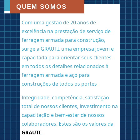
QUEM SOMOS
Com uma gestão de 20 anos de
excelência na prestação de serviço de
ferragem armada para construção,
surge a GRAUTI, uma empresa jovem e
capacitada para orientar seus clientes
em todos os detalhes relacionados à
ferragem armada e aço para
construções de todos os portes
Integridade, competência, satisfação
total de nossos clientes, investimento na
capacitação e bem-estar de nossos
colaboradores. Estes são os valores da
GRAUTI
.