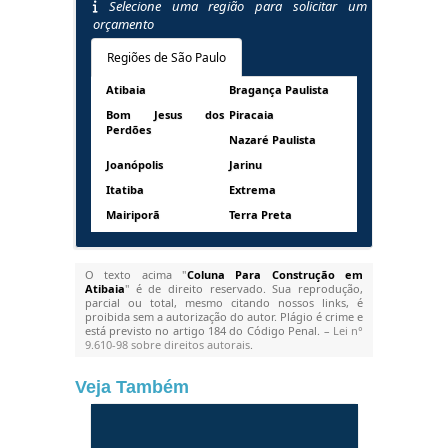
Selecione uma região para solicitar um
orçamento
Regiões de São Paulo
Atibaia
Bragança Paulista
Bom Jesus dos
Piracaia
Perdões
Nazaré Paulista
Joanópolis
Jarinu
Itatiba
Extrema
Mairiporã
Terra Preta
O texto acima "
Coluna Para Construção em
Atibaia
" é de direito reservado. Sua reprodução,
parcial ou total, mesmo citando nossos links, é
proibida sem a autorização do autor. Plágio é crime e
está previsto no artigo 184 do Código Penal. –
Lei n°
9.610-98 sobre direitos autorais
.
Veja Também