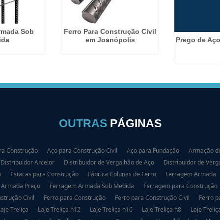
rmada Sob
Ferro Para Construção Civil
Prego de Aço
ida
em Joanópolis
OUTRAS
PÁGINAS
ra Construção
Aço para Construção Civil
Aço para Fundação
Armação de
Distribuidor Arcelor
Distribuidor de Vergalhão de Aço
Distribuidor de Verg
o
Estacas para Construção
Fábrica Colunas de Ferro
Ferragem Armada
 Armada Preço
Ferragem Armada Sob Medida
Ferragem para Construção
strução Civil
Ferro para Construção
Ferro para Construção Civil
Ferro p
Laje Treliça
Laje Treliça h12
Laje Treliça h16
Laje Treliça h8
Laje Treliç