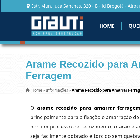
Estr. Mun. Jucá Sanches, 320 - B - Jd Brogotá - Atibai
HOME
QUE
Arame Recozido para A
Ferragem
Home
»
Informações
»
Arame Recozido para Amarrar Ferr
O
arame recozido para amarrar ferrage
principalmente para a fixação e amarração d
por um processo de recozimento, o arame adq
seja facilmente dobrado e torcido sem quebrar.