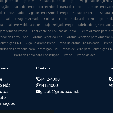
da para Construção Civil
Sapatas para Construção
Vergalhão de Aço Nerv
trução
Barra de Ferro
Fornecedor de Barra de Ferro
Barra de Ferro Con
 de Ferro Armado
Viga de Ferro Armado Preço
Sapata de Ferro
Sapata 
a
Valor Ferragem Armada
Coluna de Ferro
Coluna de Ferro Preço
Col
da
Laje Pré Moldada Valor
Laje Treliçada Preço
Fabrica de Laje Pré Mol
gem Armada Pronta
Fabricante de Colunas de Ferro
Ferro Armado para Arq
edor de Ferro E Aço
Arame Recozido Liso
Arame Recozido para Amarrar 
onstrução Civil
Viga Baldrame Preço
Viga Baldrame Pré Moldada
Preço
ábrica de Ferragens para Construção Civil
Vigas de Ferro para Construção Civi
Barra de Ferro para Construção
Prego
Prego de aço
cional
Contato
Lo
e
4412-4000
e Nós
44124000
At
utos
grauti@grauti.com.br
ato
rmações