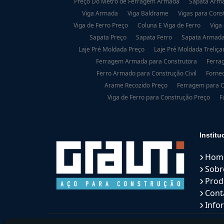
Preço Do Metro de Ferragem Armada
Sapata Arma
Viga Armada
Viga Baldrame
Vigas para Cons
Viga de Ferro Preço
Coluna E Viga de Ferro
Viga
Sapata Preço
Sapata Ferro
Sapata Armad
Laje Pré Moldada Preço
Laje Pré Moldada Treliça
Ferragem Armada para Construtora
Ferra
Ferro Armado para Construção Civil
Fornec
Arame Recozido Preço
Ferragem para C
Viga de Ferro para Construção Preço
F
Institu
Hom
Sobr
Prod
Cont
Info