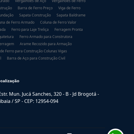
urado
Vergalhões de Aço
Vergalhões de Ferro
strução
Barra de Ferro Preço
Viga de Ferro
Fundação
Sapata Construção
Sapata Baldrame
una de Ferro Armado
Coluna de Ferro Valor
dada
Ferro para Laje Treliça
Ferragem Pronta
uitetura
Ferro Armado para Construtora
Ferragem
Arame Recozido para Armação
 de Ferro para Construção Colunas Vigas
l
Barra de Aço para Construção Civil
calização
Estr. Mun. Jucá Sanches, 320 - B - Jd Brogotá -
ibaia / SP - CEP: 12954-094