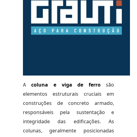
A
coluna e viga de ferro
são
elementos estruturais cruciais em
construções de concreto armado,
responsáveis pela sustentação e
integridade das edificações. As
colunas, geralmente posicionadas