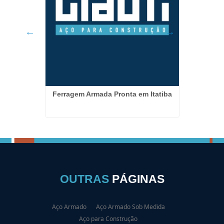
 Itatiba
Ferragem Armada Pronta em Itatiba
Fabric
OUTRAS
PÁGINAS
Aço Armado
Aço Armado Sob Medida
Aço para Construção