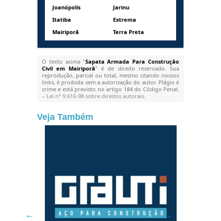
Joanópolis
Jarinu
Itatiba
Extrema
Mairiporã
Terra Preta
O texto acima "
Sapata Armada Para Construção
Civil em Mairiporã
" é de direito reservado. Sua
reprodução, parcial ou total, mesmo citando nossos
links, é proibida sem a autorização do autor. Plágio é
crime e está previsto no artigo 184 do Código Penal.
–
Lei n° 9.610-98 sobre direitos autorais
.
Veja Também