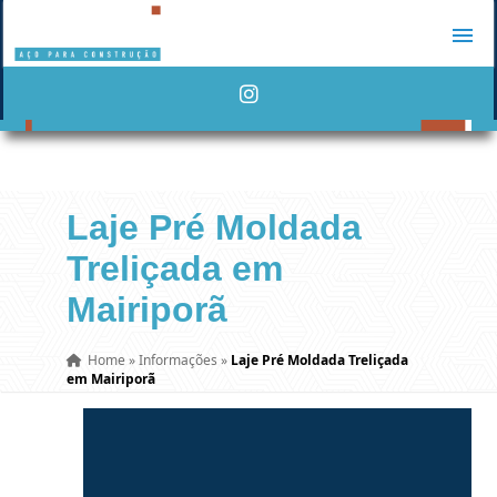
Laje Pré Moldada
Treliçada em
Mairiporã
Home
»
Informações
»
Laje Pré Moldada Treliçada
em Mairiporã