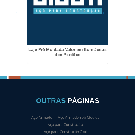
Aço P
iracaia
Laje Pré Moldada Valor em Bom Jesus
dos Perdões
OUTRAS
PÁGINAS
Aço Armado
Aço Armado Sob Medida
Aço para Construção
Aço para Construção Civil