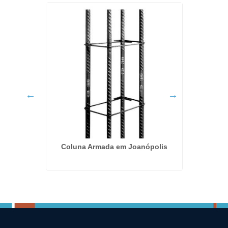
Coluna Armada em Joanópolis
Sapata 
utora