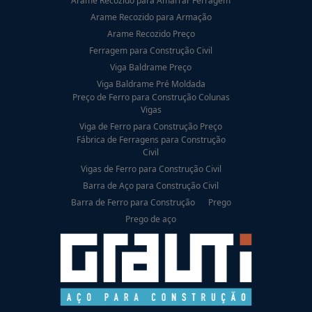
Arame Recozido para Amarrar Ferragem
Arame Recozido para Armação
Arame Recozido Preço
Ferragem para Construção Civil
Viga Baldrame Preço
Viga Baldrame Pré Moldada
Preço de Ferro para Construção Colunas
Vigas
Viga de Ferro para Construção Preço
Fábrica de Ferragens para Construção
Civil
Vigas de Ferro para Construção Civil
Barra de Aço para Construção Civil
Barra de Ferro para Construção
Prego
Prego de aço