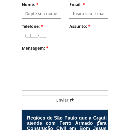
Nome:
*
Email:
*
Telefone:
*
Assunto:
*
Mensagem:
*
Enviar
Regiões de São Paulo que a Grauti
atende com Ferro Armado para
Construção Civil em Bom Jesus