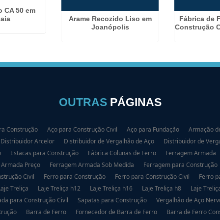
o CA 50 em
Arame Recozido Liso em
Fábrica de 
caia
Joanópolis
Construção C
OUTRAS
PÁGINAS
ra Construção
Aço para Construção Civil
Aço para Fundação
Armação de
Distribuidor Arcelor
Distribuidor de Vergalhão de Aço
Distribuidor de Verg
o
Estacas para Construção
Fábrica Colunas de Ferro
Ferragem Armada
 Armada Preço
Ferragem Armada Sob Medida
Ferragem para Construção
strução Civil
Ferro para Construção
Ferro para Construção Civil
Ferro p
Laje Treliça
Laje Treliça h12
Laje Treliça h16
Laje Treliça h8
Laje Treliç
da para Construção Civil
Sapatas para Construção
Vergalhão de Aço Nerv
trução
Barra de Ferro
Fornecedor de Barra de Ferro
Barra de Ferro Con