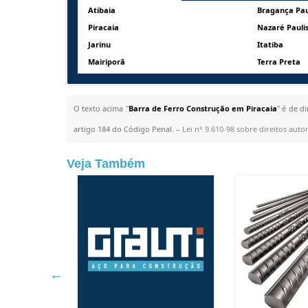
Atibaia
Bragança Pau
Piracaia
Nazaré Pauli
Jarinu
Itatiba
Mairiporã
Terra Preta
O texto acima "
Barra de Ferro Construção em Piracaia
" é de d
artigo 184 do Código Penal. –
Lei n° 9.610-98 sobre direitos autor
Veja Também