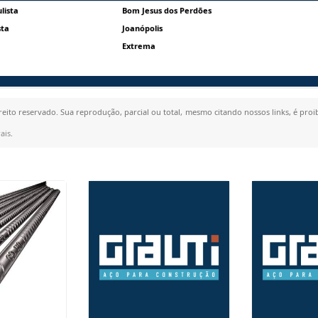
lista
Bom Jesus dos Perdões
sta
Joanópolis
Extrema
ireito reservado. Sua reprodução, parcial ou total, mesmo citando nossos links, é proi
ais
.