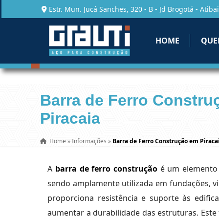
Estr. Mun. Jucá Sanches, 320 - B - Jd Brogotá - Atibai
HOME
QUE
Barra de Ferro Constru
Piracaia
Home
»
Informações
»
Barra de Ferro Construção em Piraca
A
barra de ferro construção
é um elemento e
sendo amplamente utilizada em fundações, vig
proporciona resistência e suporte às edific
aumentar a durabilidade das estruturas. Este