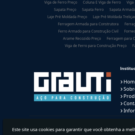
Viga de Ferro Preço
Coluna E Viga de Ferro
Viga
Sapata Preço
Sapata Ferro
Sapata Armad
Laje Pré Moldada Preço
Laje Pré Moldada Treliça
Ferragem Armada para Construtora
Ferra
Ferro Armado para Construção Civil
Fornec
Arame Recozido Preço
Ferragem para C
Viga de Ferro para Construção Preço
F
Institu
Hom
Sobr
Prod
Cont
Info
Este site usa cookies para garantir que você obtenha a mel