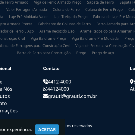
 de Ferro Armado
Viga de Ferro Armado Preço
Sapata de Ferro
Sapata 
a
Valor Ferragem Armada
Coluna de Ferro
Coluna de Ferro Preço
Col
da
Laje Pré Moldada Valor
Laje Treliçada Preço
Fabrica de Laje Pré Mol
gem Armada Pronta
Fabricante de Colunas de Ferro
Ferro Armado para Arq
edor de Ferro E Aço
Arame Recozido Liso
Arame Recozido para Amarrar 
onstrução Civil
Viga Baldrame Preço
Viga Baldrame Pré Moldada
Preço
ábrica de Ferragens para Construção Civil
Vigas de Ferro para Construção Civi
Barra de Ferro para Construção
Prego
Prego de aço
cional
Contato
Lo
e
4412-4000
e Nós
44124000
At
utos
grauti@grauti.com.br
ato
rmações
© 2021 GRAUTI | Todos os direitos reservados
hor experiência.
ACEITAR