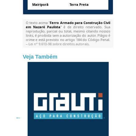
Mairiporã
Terra Preta
O texto acima "
Ferro Armado para Construção Civil
em Nazaré Paulista
" é de direito reservado. Sua
reprodução, parcial ou total, mesmo citando nossos
links, é proibida sem a autorização do autor. Plágio é
crime e está previsto no artigo 184 do Código Penal.
–
Lei n° 9.610-98 sobre direitos autorais
.
Veja Também