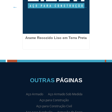
Colun
Jarinu
Arame Recozido Liso em Terra Preta
OUTRAS
PÁGINAS
Aço Armado
Aço Armado Sob Medida
Aço para Construção
Aço para Construção Civil