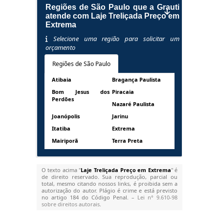
Regiões de São Paulo que a Grauti
atende com Laje Treliçada Preço em
Extrema
Selecione uma região para solicitar um
orçamento
Regiões de São Paulo
Atibaia
Bragança Paulista
Bom Jesus dos
Piracaia
Perdões
Nazaré Paulista
Joanópolis
Jarinu
Itatiba
Extrema
Mairiporã
Terra Preta
O texto acima "
Laje Treliçada Preço em Extrema
" é
de direito reservado. Sua reprodução, parcial ou
total, mesmo citando nossos links, é proibida sem a
autorização do autor. Plágio é crime e está previsto
no artigo 184 do Código Penal. –
Lei n° 9.610-98
sobre direitos autorais
.