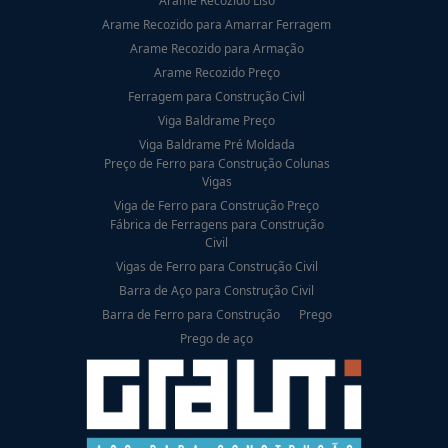
Arame Recozido Liso
Arame Recozido para Amarrar Ferragem
Arame Recozido para Armação
Arame Recozido Preço
Ferragem para Construção Civil
Viga Baldrame Preço
Viga Baldrame Pré Moldada
Preço de Ferro para Construção Colunas
Vigas
Viga de Ferro para Construção Preço
Fábrica de Ferragens para Construção
Civil
Vigas de Ferro para Construção Civil
Barra de Aço para Construção Civil
Barra de Ferro para Construção
Prego
Prego de aço