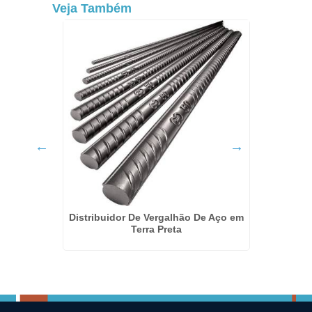
Veja Também
ragança
Distribuidor De Vergalhão De Aço em
Terra Preta
Laje Pr