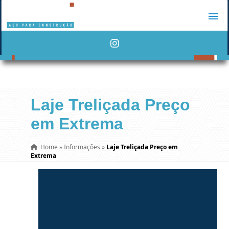
Laje Treliçada Preço
em Extrema
Home
»
Informações
»
Laje Treliçada Preço em
Extrema