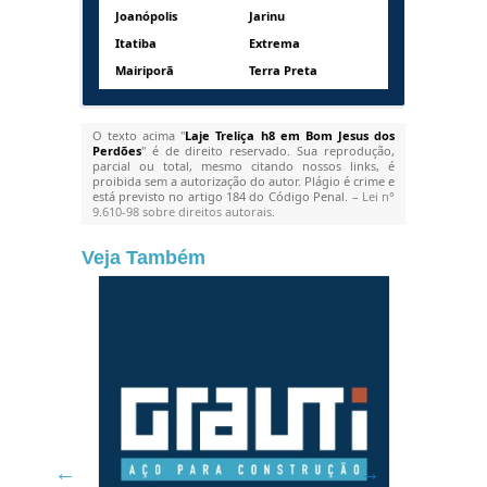
Joanópolis
Jarinu
Itatiba
Extrema
Mairiporã
Terra Preta
O texto acima "
Laje Treliça h8 em Bom Jesus dos
Perdões
" é de direito reservado. Sua reprodução,
parcial ou total, mesmo citando nossos links, é
proibida sem a autorização do autor. Plágio é crime e
está previsto no artigo 184 do Código Penal. –
Lei n°
9.610-98 sobre direitos autorais
.
Veja Também