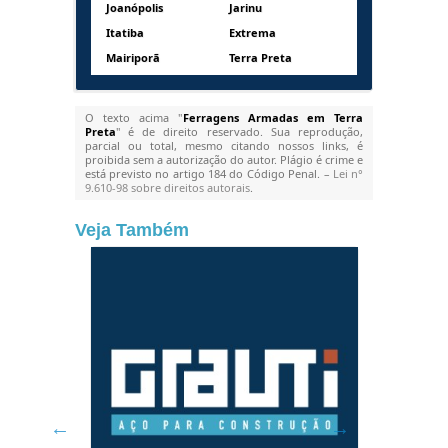
Joanópolis
Jarinu
Itatiba
Extrema
Mairiporã
Terra Preta
O texto acima "
Ferragens Armadas em Terra
Preta
" é de direito reservado. Sua reprodução,
parcial ou total, mesmo citando nossos links, é
proibida sem a autorização do autor. Plágio é crime e
está previsto no artigo 184 do Código Penal. –
Lei n°
9.610-98 sobre direitos autorais
.
Veja Também