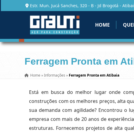
Estr. Mun. Jucá Sanches, 320 - B - Jd Brogotá - Atibai
HOME
QUE
Ferragem Pronta em Ati
Home
»
Informações
»
Ferragem Pronta em Atibaia
Está em busca do melhor lugar onde co
construções com os melhores preços, alta qu
sua demanda com agilidade? Encontrou o lug
empresa com mais de 20 anos de experiência 
estruturas. Fornecemos projetos de alta qua