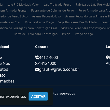
da
Laje Pré Moldada Valor
Laje Treliçada Preço
Fabrica de Laje Pré Mol
gem Armada Pronta
Fabricante de Colunas de Ferro
Ferro Armado para Arq
edor de Ferro E Aço
Arame Recozido Liso
Arame Recozido para Amarrar 
onstrução Civil
Viga Baldrame Preço
Viga Baldrame Pré Moldada
Preço
ábrica de Ferragens para Construção Civil
Vigas de Ferro para Construção Civi
Barra de Ferro para Construção
Prego
Prego de aço
cional
Contato
Lo
e
4412-4000
e Nós
44124000
At
utos
grauti@grauti.com.br
ato
rmações
© 2021 GRAUTI | Todos os direitos reservados
hor experiência.
ACEITAR