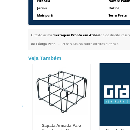
Piracaia
Nazaré Pauli
Jarinu
Itatiba
Mairiporã
Terra Preta
O texto acima "
Ferragem Pronta em Atibaia
" é de direito rese
do Código Penal. –
Lei n° 9.610-98 sobre direitos autorais
.
Veja Também
trução em
Sapata Armada Para