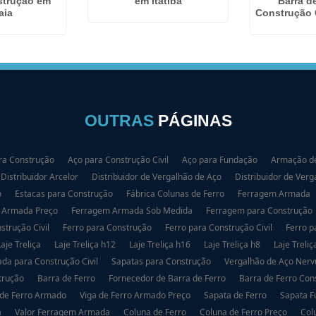
strução em
Barra d
em Itatiba
aia
Construção C
OUTRAS
PÁGINAS
ra Construção
Aço para Construção Civil
Aço para Fundação
Armação de
Distribuidor Arcelor
Distribuidor de Vergalhão de Aço
Distribuidor de Verg
o
Estacas para Construção
Fábrica Colunas de Ferro
Ferragem Armada
 Armada Preço
Ferragem Armada Sob Medida
Ferragem para Construção
strução Civil
Ferro para Construção
Ferro para Construção Civil
Ferro p
Laje Treliça
Laje Treliça h12
Laje Treliça h16
Laje Treliça h8
Laje Treliç
da para Construção Civil
Sapatas para Construção
Vergalhão de Aço Nerv
trução
Barra de Ferro
Fornecedor de Barra de Ferro
Barra de Ferro Con
 de Ferro Armado
Viga de Ferro Armado Preço
Sapata de Ferro
Sapata 
a
Valor Ferragem Armada
Coluna de Ferro
Coluna de Ferro Preço
Col