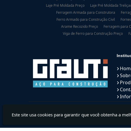
Laje Pré Moldada Preço
Laje Pré Moldada Treliça
Ferragem Armada para Construtora
Ferra
Ferro Armado para Construção Civil
Fornec
Arame Recozido Preço
Ferragem para C
Viga de Ferro para Construção Preço
F
Institu
Hom
Sobr
Prod
Cont
Info
Este site usa cookies para garantir que você obtenha a mel