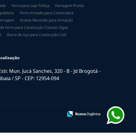
dada
Ferro para Laje Treliça
Ferragem Pronta
uitetura
Ferro Armado para Construtora
Ferragem
Arame Recozido para Armação
 de Ferro para Construção Colunas Vigas
l
Barra de Aço para Construção Civil
calização
Estr. Mun. Jucá Sanches, 320 - B - Jd Brogotá -
ibaia / SP - CEP: 12954-094