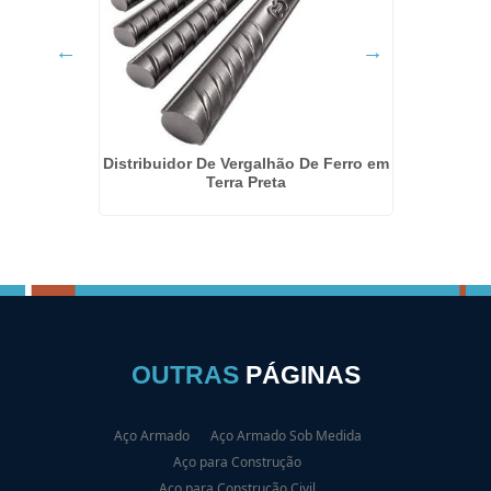
a
Distribuidor De Vergalhão De Ferro em
Terra Preta
OUTRAS
PÁGINAS
Aço Armado
Aço Armado Sob Medida
Aço para Construção
Aço para Construção Civil