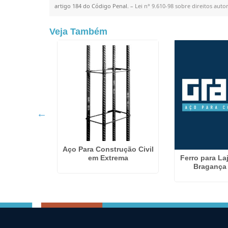
artigo 184 do Código Penal. –
Lei n° 9.610-98 sobre direitos autor
Veja Também
 Vergalhão
Aço Para Construção Civil
Ferro para La
Atibaia
em Extrema
Bragança 