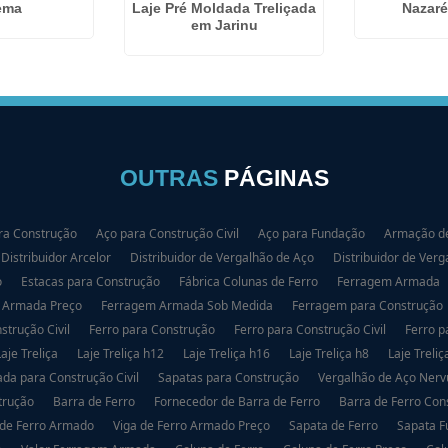
Laje Pré Moldada Treliçada
ema
Nazaré
em Jarinu
OUTRAS
PÁGINAS
ra Construção
Aço para Construção Civil
Aço para Fundação
Armação de
Distribuidor Arcelor
Distribuidor de Vergalhão de Aço
Distribuidor de Verg
o
Estacas para Construção
Fábrica Colunas de Ferro
Ferragem Armada
 Armada Preço
Ferragem Armada Sob Medida
Ferragem para Construção
strução Civil
Ferro para Construção
Ferro para Construção Civil
Ferro p
Laje Treliça
Laje Treliça h12
Laje Treliça h16
Laje Treliça h8
Laje Treliç
da para Construção Civil
Sapatas para Construção
Vergalhão de Aço Nerv
trução
Barra de Ferro
Fornecedor de Barra de Ferro
Barra de Ferro Con
 de Ferro Armado
Viga de Ferro Armado Preço
Sapata de Ferro
Sapata 