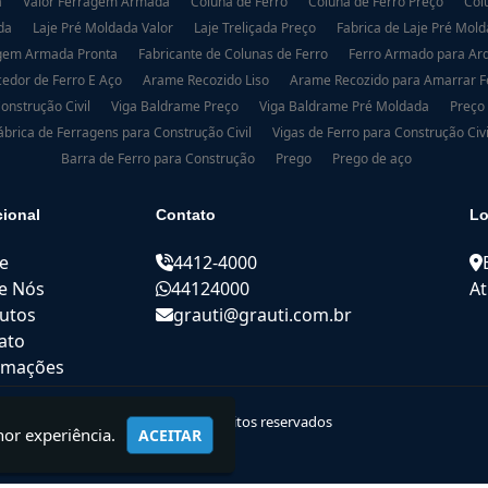
a
Valor Ferragem Armada
Coluna de Ferro
Coluna de Ferro Preço
Col
da
Laje Pré Moldada Valor
Laje Treliçada Preço
Fabrica de Laje Pré Mol
gem Armada Pronta
Fabricante de Colunas de Ferro
Ferro Armado para Arq
edor de Ferro E Aço
Arame Recozido Liso
Arame Recozido para Amarrar 
onstrução Civil
Viga Baldrame Preço
Viga Baldrame Pré Moldada
Preço
ábrica de Ferragens para Construção Civil
Vigas de Ferro para Construção Civi
Barra de Ferro para Construção
Prego
Prego de aço
cional
Contato
Lo
e
4412-4000
e Nós
44124000
At
utos
grauti@grauti.com.br
ato
rmações
© 2021 GRAUTI | Todos os direitos reservados
hor experiência.
ACEITAR