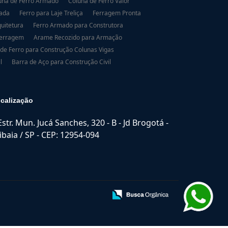
una de Ferro Armado
Coluna de Ferro Valor
dada
Ferro para Laje Treliça
Ferragem Pronta
uitetura
Ferro Armado para Construtora
Ferragem
Arame Recozido para Armação
 de Ferro para Construção Colunas Vigas
l
Barra de Aço para Construção Civil
calização
Estr. Mun. Jucá Sanches, 320 - B - Jd Brogotá -
ibaia / SP - CEP: 12954-094