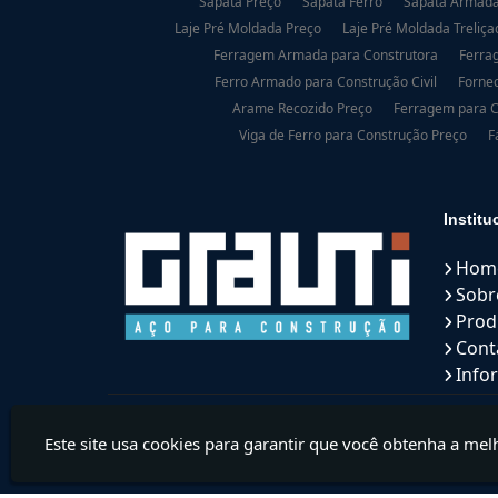
Sapata Preço
Sapata Ferro
Sapata Armad
Laje Pré Moldada Preço
Laje Pré Moldada Treliça
Ferragem Armada para Construtora
Ferra
Ferro Armado para Construção Civil
Fornec
Arame Recozido Preço
Ferragem para C
Viga de Ferro para Construção Preço
F
Institu
Hom
Sobr
Prod
Cont
Info
Este site usa cookies para garantir que você obtenha a mel