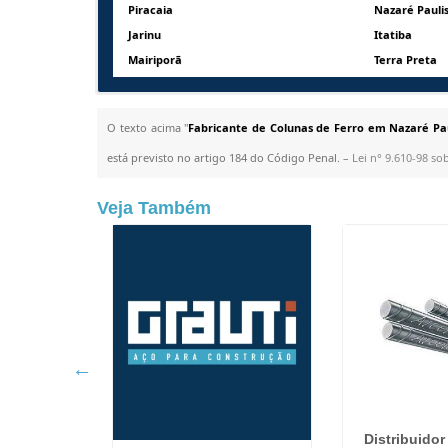
Piracaia
Nazaré Pauli
Jarinu
Itatiba
Mairiporã
Terra Preta
O texto acima "
Fabricante de Colunas de Ferro em Nazaré Pau
está previsto no artigo 184 do Código Penal. –
Lei n° 9.610-98 so
Veja Também
6 em Nazaré
Distribuidor