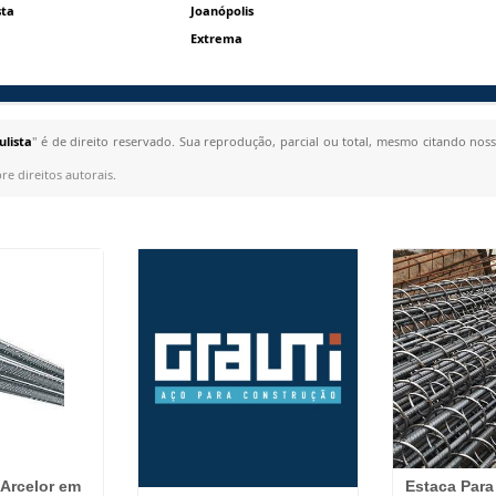
sta
Joanópolis
Extrema
lista
" é de direito reservado. Sua reprodução, parcial ou total, mesmo citando noss
bre direitos autorais
.
 Arcelor em
Estaca Par