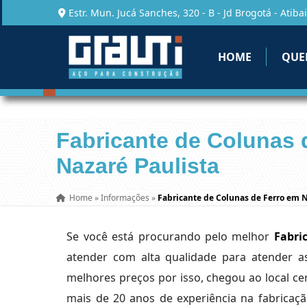
Estr. Mun. Jucá Sanches, 320 - B - Jd Brogotá - Atibai
HOME
QUE
Fabricante de Colunas 
Nazaré Paulista
Home
»
Informações
»
Fabricante de Colunas de Ferro em N
Se você está procurando pelo melhor
Fabri
atender com alta qualidade para atender a
melhores preços por isso, chegou ao local c
mais de 20 anos de experiência na fabricaçã