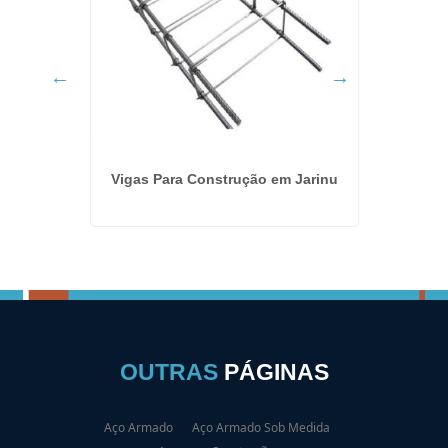
rema
Vigas Para Construção em Jarinu
Verg
OUTRAS
PÁGINAS
Aço Armado
Aço Armado Sob Medida