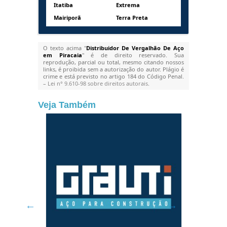
Itatiba
Extrema
Mairiporã
Terra Preta
O texto acima "
Distribuidor De Vergalhão De Aço
em Piracaia
" é de direito reservado. Sua
reprodução, parcial ou total, mesmo citando nossos
links, é proibida sem a autorização do autor. Plágio é
crime e está previsto no artigo 184 do Código Penal.
–
Lei n° 9.610-98 sobre direitos autorais
.
Veja Também